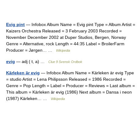
Evig pint
— Infobox Album Name = Evig pint Type = Album Artist =
Kaizers Orchestra Released = 3 February 2003 Recorded =
November December 2002 at Duper Studios, Bergen, Norway
Genre = Alternative, rock Length = 44:35 Label = BroilerFarm
Producer = Jørgen… …
Wikipedia
evig
— adj ( t, a) …
Clue 9 Svensk Ordbok
Kärleken är evig
— Infobox Album Name = Kärleken är evig Type
= studio Artist = Lena Philipsson Released = 1986 Recorded =
Genre = Pop Length = Label = Producer = Reviews = Last album =
This album = Kärleken är evig (1986) Next album = Dansa i neon
(1987) Kärleken… …
Wikipedia