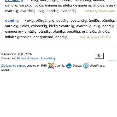
oändlig, varaktig, tidlös, evinnerlig, idelig • evinnerlig, ändlös, evig •
evärdlig, evärdelig, evig, oändlig, evinnerlig …
Svensk synonymlexikon
oändlig
— • evig, oförgänglig, odödlig, beständig, ändlös, oändlig,
varaktig, tidlös, evinnerlig, idelig • evärdlig, evärdelig, evig, oändlig,
evinnerlig • omätlig, oändlig, ofantlig, omåttlig, gränslös, ändlös,
infinit • gränslös, obegränsad, oändlig,… …
Svensk synonymlexikon
© Academic, 2000-2026
18+
Contact us:
Technical Support
,
Advertising
Dictionaries export
, created on PHP,
Joomla,
Drupal,
WordPress,
MODx.