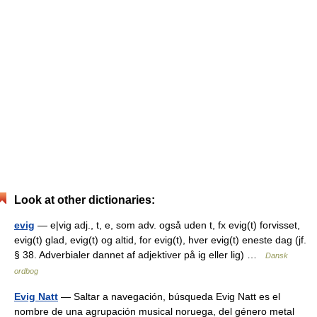
Look at other dictionaries:
evig
— e|vig adj., t, e, som adv. også uden t, fx evig(t) forvisset,
evig(t) glad, evig(t) og altid, for evig(t), hver evig(t) eneste dag (jf.
§ 38. Adverbialer dannet af adjektiver på ig eller lig) …
Dansk
ordbog
Evig Natt
— Saltar a navegación, búsqueda Evig Natt es el
nombre de una agrupación musical noruega, del género metal