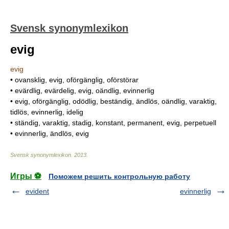
Svensk synonymlexikon
evig
evig
• ovansklig, evig, oförgänglig, oförstörar
• evärdlig, evärdelig, evig, oändlig, evinnerlig
• evig, oförgänglig, odödlig, beständig, ändlös, oändlig, varaktig,
tidlös, evinnerlig, idelig
• ständig, varaktig, stadig, konstant, permanent, evig, perpetuell
• evinnerlig, ändlös, evig
Svensk synonymlexikon
.
2013
.
Игры ⚽
Поможем решить контрольную работу
evident
evinnerlig