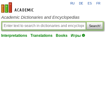
RU
DE
ES
FR
en-academic.com
Academic Dictionaries and Encyclopedias
Search!
Interpretations
Translations
Books
Игры ⚽