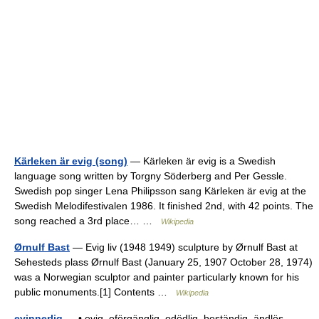
Kärleken är evig (song)
— Kärleken är evig is a Swedish
language song written by Torgny Söderberg and Per Gessle.
Swedish pop singer Lena Philipsson sang Kärleken är evig at the
Swedish Melodifestivalen 1986. It finished 2nd, with 42 points. The
song reached a 3rd place… …
Wikipedia
Ørnulf Bast
— Evig liv (1948 1949) sculpture by Ørnulf Bast at
Sehesteds plass Ørnulf Bast (January 25, 1907 October 28, 1974)
was a Norwegian sculptor and painter particularly known for his
public monuments.[1] Contents …
Wikipedia
evinnerlig
— • evig, oförgänglig, odödlig, beständig, ändlös,